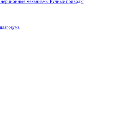
инерционные механизмы
Ручные приводы
шлагбаума