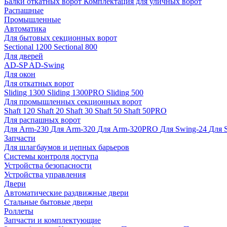
Балки откатных ворот
Комплектация для уличных ворот
Распашные
Промышленные
Автоматика
Для бытовых секционных ворот
Sectional 1200
Sectional 800
Для дверей
AD-SP
AD-Swing
Для окон
Для откатных ворот
Sliding 1300
Sliding 1300PRO
Sliding 500
Для промышленных секционных ворот
Shaft 120
Shaft 20
Shaft 30
Shaft 50
Shaft 50PRO
Для распашных ворот
Для Arm-230
Для Arm-320
Для Arm-320PRO
Для Swing-24
Для 
Запчасти
Для шлагбаумов и цепных барьеров
Системы контроля доступа
Устройства безопасности
Устройства управления
Двери
Автоматические раздвижные двери
Стальные бытовые двери
Роллеты
Запчасти и комплектующие