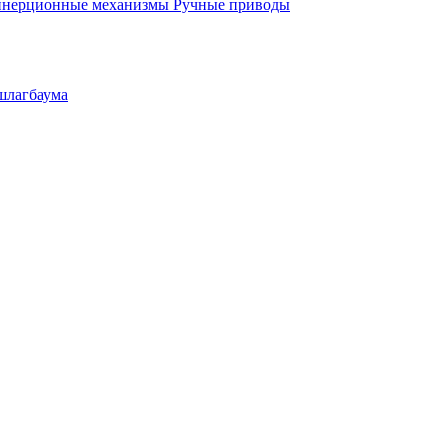
инерционные механизмы
Ручные приводы
шлагбаума