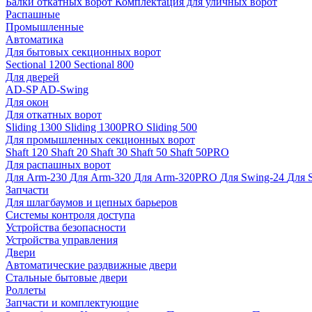
Балки откатных ворот
Комплектация для уличных ворот
Распашные
Промышленные
Автоматика
Для бытовых секционных ворот
Sectional 1200
Sectional 800
Для дверей
AD-SP
AD-Swing
Для окон
Для откатных ворот
Sliding 1300
Sliding 1300PRO
Sliding 500
Для промышленных секционных ворот
Shaft 120
Shaft 20
Shaft 30
Shaft 50
Shaft 50PRO
Для распашных ворот
Для Arm-230
Для Arm-320
Для Arm-320PRO
Для Swing-24
Для 
Запчасти
Для шлагбаумов и цепных барьеров
Системы контроля доступа
Устройства безопасности
Устройства управления
Двери
Автоматические раздвижные двери
Стальные бытовые двери
Роллеты
Запчасти и комплектующие