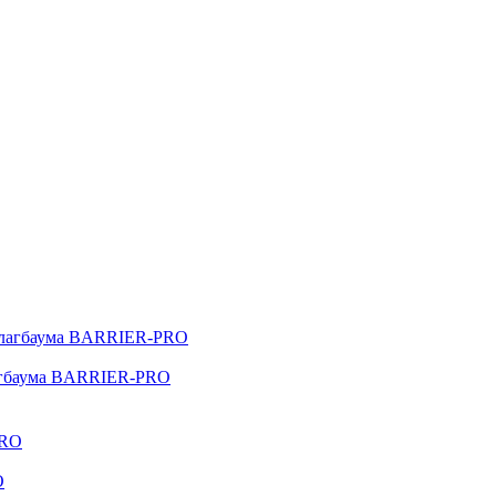
агбаума BARRIER-PRO
O