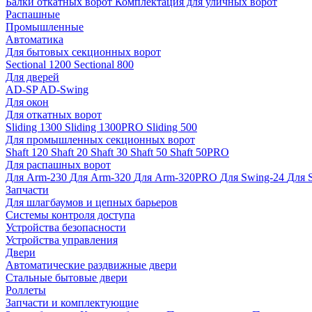
Балки откатных ворот
Комплектация для уличных ворот
Распашные
Промышленные
Автоматика
Для бытовых секционных ворот
Sectional 1200
Sectional 800
Для дверей
AD-SP
AD-Swing
Для окон
Для откатных ворот
Sliding 1300
Sliding 1300PRO
Sliding 500
Для промышленных секционных ворот
Shaft 120
Shaft 20
Shaft 30
Shaft 50
Shaft 50PRO
Для распашных ворот
Для Arm-230
Для Arm-320
Для Arm-320PRO
Для Swing-24
Для 
Запчасти
Для шлагбаумов и цепных барьеров
Системы контроля доступа
Устройства безопасности
Устройства управления
Двери
Автоматические раздвижные двери
Стальные бытовые двери
Роллеты
Запчасти и комплектующие