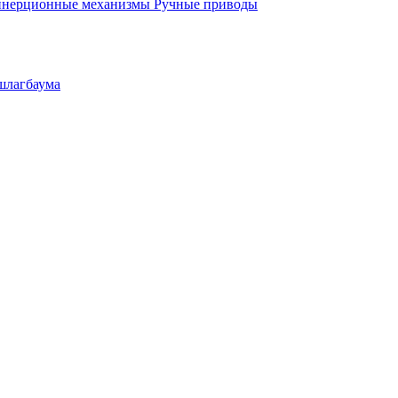
инерционные механизмы
Ручные приводы
шлагбаума