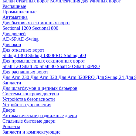
Балки откатных ворот
Комплектация для уличных ворот
Распашные
Промышленные
Автоматика
Для бытовых секционных ворот
Sectional 1200
Sectional 800
Для дверей
AD-SP
AD-Swing
Для окон
Для откатных ворот
Sliding 1300
Sliding 1300PRO
Sliding 500
Для промышленных секционных ворот
Shaft 120
Shaft 20
Shaft 30
Shaft 50
Shaft 50PRO
Для распашных ворот
Для Arm-230
Для Arm-320
Для Arm-320PRO
Для Swing-24
Для 
Запчасти
Для шлагбаумов и цепных барьеров
Системы контроля доступа
Устройства безопасности
Устройства управления
Двери
Автоматические раздвижные двери
Стальные бытовые двери
Роллеты
Запчасти и комплектующие