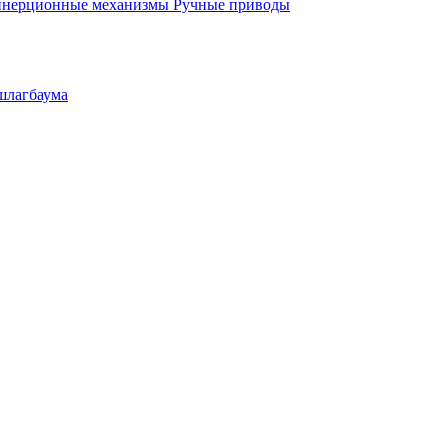
инерционные механизмы
Ручные приводы
шлагбаума