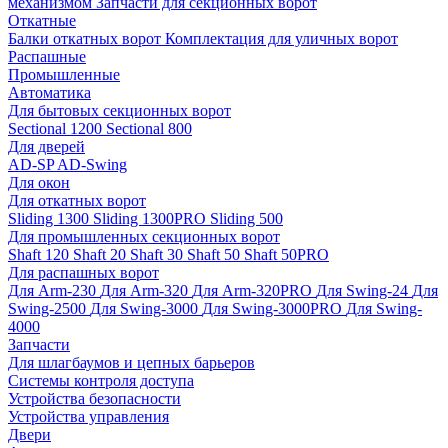
механизмом
Запчасти для секционных ворот
Откатные
Балки откатных ворот
Комплектация для уличных ворот
Распашные
Промышленные
Автоматика
Для бытовых секционных ворот
Sectional 1200
Sectional 800
Для дверей
AD-SP
AD-Swing
Для окон
Для откатных ворот
Sliding 1300
Sliding 1300PRO
Sliding 500
Для промышленных секционных ворот
Shaft 120
Shaft 20
Shaft 30
Shaft 50
Shaft 50PRO
Для распашных ворот
Для Arm-230
Для Arm-320
Для Arm-320PRO
Для Swing-24
Для
Swing-2500
Для Swing-3000
Для Swing-3000PRO
Для Swing-
4000
Запчасти
Для шлагбаумов и цепных барьеров
Системы контроля доступа
Устройства безопасности
Устройства управления
Двери