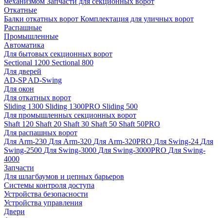
механизмом
Запчасти для секционных ворот
Откатные
Балки откатных ворот
Комплектация для уличных ворот
Распашные
Промышленные
Автоматика
Для бытовых секционных ворот
Sectional 1200
Sectional 800
Для дверей
AD-SP
AD-Swing
Для окон
Для откатных ворот
Sliding 1300
Sliding 1300PRO
Sliding 500
Для промышленных секционных ворот
Shaft 120
Shaft 20
Shaft 30
Shaft 50
Shaft 50PRO
Для распашных ворот
Для Arm-230
Для Arm-320
Для Arm-320PRO
Для Swing-24
Для
Swing-2500
Для Swing-3000
Для Swing-3000PRO
Для Swing-
4000
Запчасти
Для шлагбаумов и цепных барьеров
Системы контроля доступа
Устройства безопасности
Устройства управления
Двери