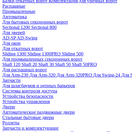
Балки откатных ворот
Комплектация для уличных ворот
Распашные
Промышленные
Автоматика
Для бытовых секционных ворот
Sectional 1200
Sectional 800
Для дверей
AD-SP
AD-Swing
Для окон
Для откатных ворот
Sliding 1300
Sliding 1300PRO
Sliding 500
Для промышленных секционных ворот
Shaft 120
Shaft 20
Shaft 30
Shaft 50
Shaft 50PRO
Для распашных ворот
Для Arm-230
Для Arm-320
Для Arm-320PRO
Для Swing-24
Для 
Запчасти
Для шлагбаумов и цепных барьеров
Системы контроля доступа
Устройства безопасности
Устройства управления
Двери
Автоматические раздвижные двери
Стальные бытовые двери
Роллеты
Запчасти и комплектующие