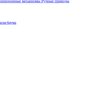
инерционные механизмы
Ручные приводы
шлагбаума