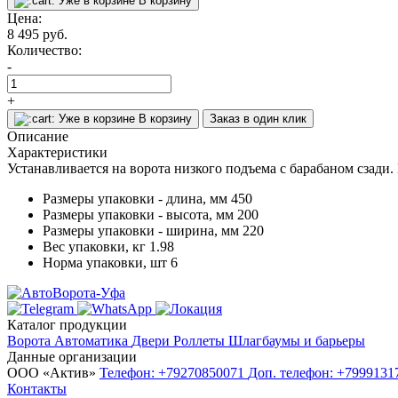
Уже в корзине
В корзину
Цена:
8 495
руб.
Количество:
-
+
Уже в корзине
В корзину
Заказ в один клик
Описание
Характеристики
Устанавливается на ворота низкого подъема с барабаном сзади
Размеры упаковки - длина, мм
450
Размеры упаковки - высота, мм
200
Размеры упаковки - ширина, мм
220
Вес упаковки, кг
1.98
Норма упаковки, шт
6
Каталог продукции
Ворота
Автоматика
Двери
Роллеты
Шлагбаумы и барьеры
Данные организации
ООО «‎Актив»‎
Телефон: +79270850071
Доп. телефон: +799913
Контакты