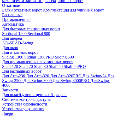
механизмом
Запчасти для секционных ворот
Откатные
Балки откатных ворот
Комплектация для уличных ворот
Распашные
Промышленные
Автоматика
Для бытовых секционных ворот
Sectional 1200
Sectional 800
Для дверей
AD-SP
AD-Swing
Для окон
Для откатных ворот
Sliding 1300
Sliding 1300PRO
Sliding 500
Для промышленных секционных ворот
Shaft 120
Shaft 20
Shaft 30
Shaft 50
Shaft 50PRO
Для распашных ворот
Для Arm-230
Для Arm-320
Для Arm-320PRO
Для Swing-24
Для
Swing-2500
Для Swing-3000
Для Swing-3000PRO
Для Swing-
4000
Запчасти
Для шлагбаумов и цепных барьеров
Системы контроля доступа
Устройства безопасности
Устройства управления
Двери