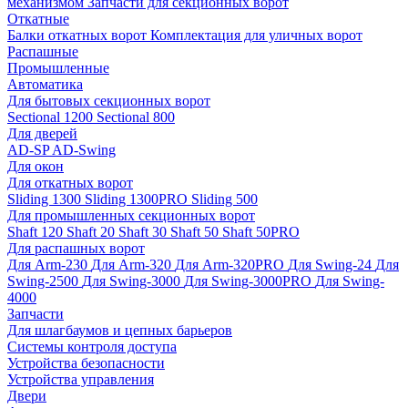
механизмом
Запчасти для секционных ворот
Откатные
Балки откатных ворот
Комплектация для уличных ворот
Распашные
Промышленные
Автоматика
Для бытовых секционных ворот
Sectional 1200
Sectional 800
Для дверей
AD-SP
AD-Swing
Для окон
Для откатных ворот
Sliding 1300
Sliding 1300PRO
Sliding 500
Для промышленных секционных ворот
Shaft 120
Shaft 20
Shaft 30
Shaft 50
Shaft 50PRO
Для распашных ворот
Для Arm-230
Для Arm-320
Для Arm-320PRO
Для Swing-24
Для
Swing-2500
Для Swing-3000
Для Swing-3000PRO
Для Swing-
4000
Запчасти
Для шлагбаумов и цепных барьеров
Системы контроля доступа
Устройства безопасности
Устройства управления
Двери