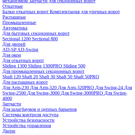
механизмом
Запчасти для секционных ворот
Откатные
Балки откатных ворот
Комплектация для уличных ворот
Распашные
Промышленные
Автоматика
Для бытовых секционных ворот
Sectional 1200
Sectional 800
Для дверей
AD-SP
AD-Swing
Для окон
Для откатных ворот
Sliding 1300
Sliding 1300PRO
Sliding 500
Для промышленных секционных ворот
Shaft 120
Shaft 20
Shaft 30
Shaft 50
Shaft 50PRO
Для распашных ворот
Для Arm-230
Для Arm-320
Для Arm-320PRO
Для Swing-24
Для
Swing-2500
Для Swing-3000
Для Swing-3000PRO
Для Swing-
4000
Запчасти
Для шлагбаумов и цепных барьеров
Системы контроля доступа
Устройства безопасности
Устройства управления
Двери