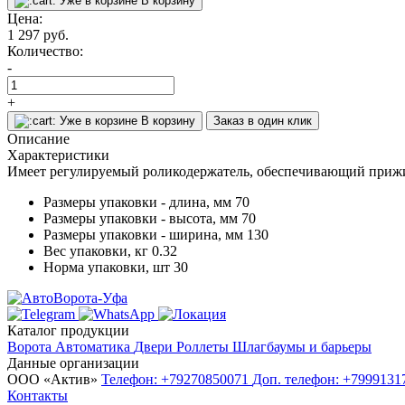
Уже в корзине
В корзину
Цена:
1 297
руб.
Количество:
-
+
Уже в корзине
В корзину
Заказ в один клик
Описание
Характеристики
Имеет регулируемый роликодержатель, обеспечивающий приж
Размеры упаковки - длина, мм
70
Размеры упаковки - высота, мм
70
Размеры упаковки - ширина, мм
130
Вес упаковки, кг
0.32
Норма упаковки, шт
30
Каталог продукции
Ворота
Автоматика
Двери
Роллеты
Шлагбаумы и барьеры
Данные организации
ООО «‎Актив»‎
Телефон: +79270850071
Доп. телефон: +799913
Контакты