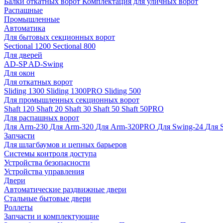
Балки откатных ворот
Комплектация для уличных ворот
Распашные
Промышленные
Автоматика
Для бытовых секционных ворот
Sectional 1200
Sectional 800
Для дверей
AD-SP
AD-Swing
Для окон
Для откатных ворот
Sliding 1300
Sliding 1300PRO
Sliding 500
Для промышленных секционных ворот
Shaft 120
Shaft 20
Shaft 30
Shaft 50
Shaft 50PRO
Для распашных ворот
Для Arm-230
Для Arm-320
Для Arm-320PRO
Для Swing-24
Для 
Запчасти
Для шлагбаумов и цепных барьеров
Системы контроля доступа
Устройства безопасности
Устройства управления
Двери
Автоматические раздвижные двери
Стальные бытовые двери
Роллеты
Запчасти и комплектующие