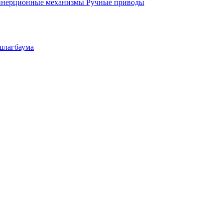
инерционные механизмы
Ручные приводы
шлагбаума