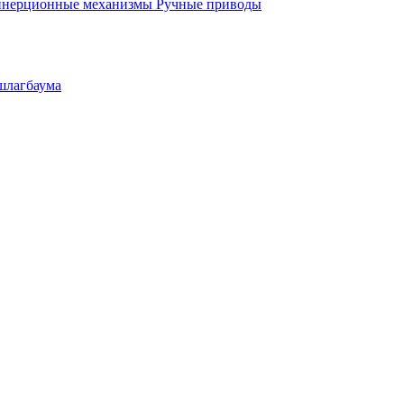
инерционные механизмы
Ручные приводы
шлагбаума