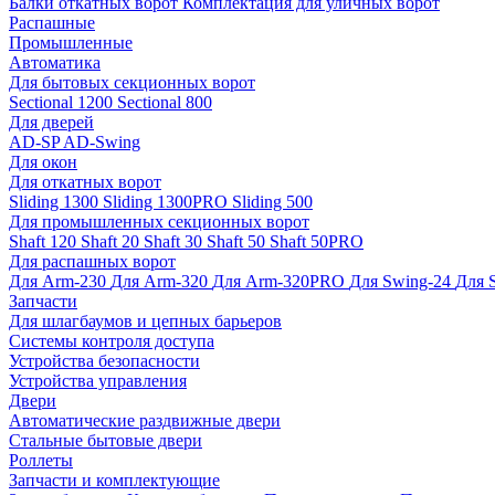
Балки откатных ворот
Комплектация для уличных ворот
Распашные
Промышленные
Автоматика
Для бытовых секционных ворот
Sectional 1200
Sectional 800
Для дверей
AD-SP
AD-Swing
Для окон
Для откатных ворот
Sliding 1300
Sliding 1300PRO
Sliding 500
Для промышленных секционных ворот
Shaft 120
Shaft 20
Shaft 30
Shaft 50
Shaft 50PRO
Для распашных ворот
Для Arm-230
Для Arm-320
Для Arm-320PRO
Для Swing-24
Для 
Запчасти
Для шлагбаумов и цепных барьеров
Системы контроля доступа
Устройства безопасности
Устройства управления
Двери
Автоматические раздвижные двери
Стальные бытовые двери
Роллеты
Запчасти и комплектующие