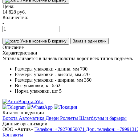
Уже в корзине
В корзину
Цена:
14 628
руб.
Количество:
-
+
Уже в корзине
В корзину
Заказ в один клик
Описание
Характеристики
Устанавливается в панель полотна ворот всех типов подъема.
Размеры упаковки - длина, мм
700
Размеры упаковки - высота, мм
270
Размеры упаковки - ширина, мм
350
Вес упаковки, кг
6.62
Норма упаковки, шт
5
Каталог продукции
Ворота
Автоматика
Двери
Роллеты
Шлагбаумы и барьеры
Данные организации
ООО «‎Актив»‎
Телефон: +79270850071
Доп. телефон: +799913
Контакты