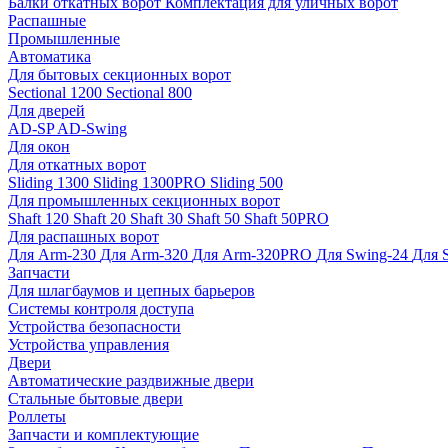
Балки откатных ворот
Комплектация для уличных ворот
Распашные
Промышленные
Автоматика
Для бытовых секционных ворот
Sectional 1200
Sectional 800
Для дверей
AD-SP
AD-Swing
Для окон
Для откатных ворот
Sliding 1300
Sliding 1300PRO
Sliding 500
Для промышленных секционных ворот
Shaft 120
Shaft 20
Shaft 30
Shaft 50
Shaft 50PRO
Для распашных ворот
Для Arm-230
Для Arm-320
Для Arm-320PRO
Для Swing-24
Для 
Запчасти
Для шлагбаумов и цепных барьеров
Системы контроля доступа
Устройства безопасности
Устройства управления
Двери
Автоматические раздвижные двери
Стальные бытовые двери
Роллеты
Запчасти и комплектующие