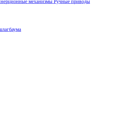
инерционные механизмы
Ручные приводы
шлагбаума