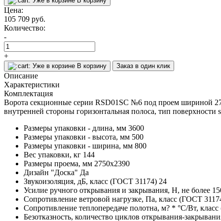
Уже в корзине
В корзину
Цена:
105 709
руб.
Количество:
-
+
Уже в корзине
В корзину
Заказ в один клик
Описание
Характеристики
Комплектация
Ворота секционные серии RSD01SC №6 под проем шириной 2750
внутренней стороны горизонтальная полоса, тип поверхности st
Размеры упаковки - длина, мм
3600
Размеры упаковки - высота, мм
500
Размеры упаковки - ширина, мм
800
Вес упаковки, кг
144
Размеры проема, мм
2750x2390
Дизайн "Доска"
Да
Звукоизоляция, дБ, класс (ГОСТ 31174)
24
Усилие ручного открывания и закрывания, Н, не более
15
Сопротивление ветровой нагрузке, Па, класс (ГОСТ 3117
Сопротивление теплопередаче полотна, м? * °С/Вт, класс
Безотказность, количество циклов открывания-закрывания