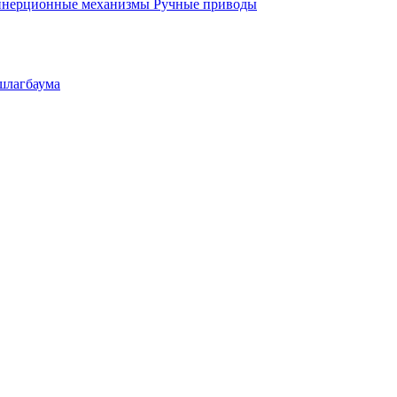
инерционные механизмы
Ручные приводы
шлагбаума