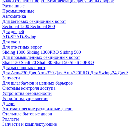
Балки откатных ворот
Комплектация для уличных ворот
Распашные
Промышленные
Автоматика
Для бытовых секционных ворот
Sectional 1200
Sectional 800
Для дверей
AD-SP
AD-Swing
Для окон
Для откатных ворот
Sliding 1300
Sliding 1300PRO
Sliding 500
Для промышленных секционных ворот
Shaft 120
Shaft 20
Shaft 30
Shaft 50
Shaft 50PRO
Для распашных ворот
Для Arm-230
Для Arm-320
Для Arm-320PRO
Для Swing-24
Для 
Запчасти
Для шлагбаумов и цепных барьеров
Системы контроля доступа
Устройства безопасности
Устройства управления
Двери
Автоматические раздвижные двери
Стальные бытовые двери
Роллеты
Запчасти и комплектующие