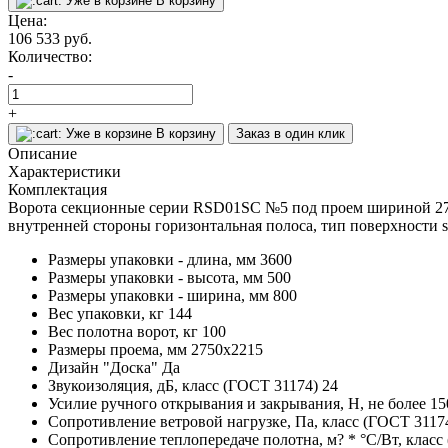
Уже в корзине
В корзину
Цена:
106 533
руб.
Количество:
-
+
Уже в корзине
В корзину
Заказ в один клик
Описание
Характеристики
Комплектация
Ворота секционные серии RSD01SC №5 под проем шириной 2750
внутренней стороны горизонтальная полоса, тип поверхности st
Размеры упаковки - длина, мм
3600
Размеры упаковки - высота, мм
500
Размеры упаковки - ширина, мм
800
Вес упаковки, кг
144
Вес полотна ворот, кг
100
Размеры проема, мм
2750x2215
Дизайн "Доска"
Да
Звукоизоляция, дБ, класс (ГОСТ 31174)
24
Усилие ручного открывания и закрывания, Н, не более
15
Сопротивление ветровой нагрузке, Па, класс (ГОСТ 3117
Сопротивление теплопередаче полотна, м? * °С/Вт, класс