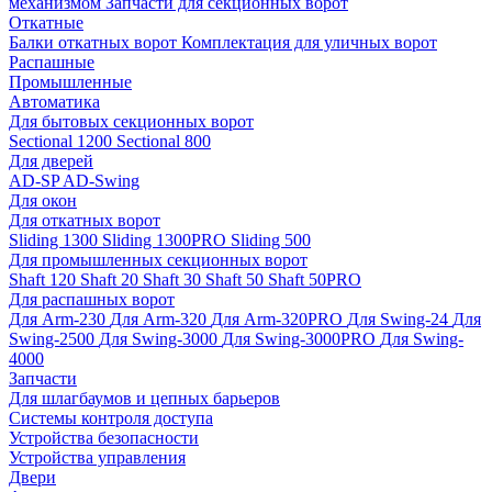
механизмом
Запчасти для секционных ворот
Откатные
Балки откатных ворот
Комплектация для уличных ворот
Распашные
Промышленные
Автоматика
Для бытовых секционных ворот
Sectional 1200
Sectional 800
Для дверей
AD-SP
AD-Swing
Для окон
Для откатных ворот
Sliding 1300
Sliding 1300PRO
Sliding 500
Для промышленных секционных ворот
Shaft 120
Shaft 20
Shaft 30
Shaft 50
Shaft 50PRO
Для распашных ворот
Для Arm-230
Для Arm-320
Для Arm-320PRO
Для Swing-24
Для
Swing-2500
Для Swing-3000
Для Swing-3000PRO
Для Swing-
4000
Запчасти
Для шлагбаумов и цепных барьеров
Системы контроля доступа
Устройства безопасности
Устройства управления
Двери