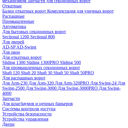
механизмом
Запчасти для секционных ворот
Откатные
Балки откатных ворот
Комплектация для уличных ворот
Распашные
Промышленные
Автоматика
Для бытовых секционных ворот
Sectional 1200
Sectional 800
Для дверей
AD-SP
AD-Swing
Для окон
Для откатных ворот
Sliding 1300
Sliding 1300PRO
Sliding 500
Для промышленных секционных ворот
Shaft 120
Shaft 20
Shaft 30
Shaft 50
Shaft 50PRO
Для распашных ворот
Для Arm-230
Для Arm-320
Для Arm-320PRO
Для Swing-24
Для
Swing-2500
Для Swing-3000
Для Swing-3000PRO
Для Swing-
4000
Запчасти
Для шлагбаумов и цепных барьеров
Системы контроля доступа
Устройства безопасности
Устройства управления
Двери