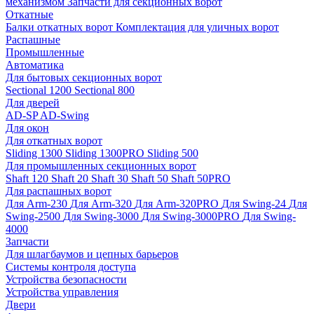
механизмом
Запчасти для секционных ворот
Откатные
Балки откатных ворот
Комплектация для уличных ворот
Распашные
Промышленные
Автоматика
Для бытовых секционных ворот
Sectional 1200
Sectional 800
Для дверей
AD-SP
AD-Swing
Для окон
Для откатных ворот
Sliding 1300
Sliding 1300PRO
Sliding 500
Для промышленных секционных ворот
Shaft 120
Shaft 20
Shaft 30
Shaft 50
Shaft 50PRO
Для распашных ворот
Для Arm-230
Для Arm-320
Для Arm-320PRO
Для Swing-24
Для
Swing-2500
Для Swing-3000
Для Swing-3000PRO
Для Swing-
4000
Запчасти
Для шлагбаумов и цепных барьеров
Системы контроля доступа
Устройства безопасности
Устройства управления
Двери