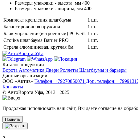
Размеры упаковки - высота, мм
400
Размеры упаковки - ширина, мм
400
Комплект крепления шлагбаума
1 шт.
Балансировочная пружина
1 шт.
Блок управления(встроенный) PCB-SL
1 шт.
Стойка шлагбаума Barrier-PRO
1 шт.
Стрела алюминиевая, круглая 6м.
1 шт.
Каталог продукции
Ворота
Автоматика
Двери
Роллеты
Шлагбаумы и барьеры
Данные организации
ООО «‎Актив»‎
Телефон: +79270850071
Доп. телефон: +799913
Контакты
© АвтоВорота Уфа, 2013 - 2025
Продолжая использовать наш сайт, Вы даете согласие на обрабо
Принять