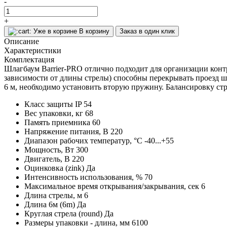
-
+
Уже в корзине
В корзину
Заказ в один клик
Описание
Характеристики
Комплектация
Шлагбаум Barrier-PRO отлично подходит для организации конт
зависимости от длины стрелы) способны перекрывать проезд ши
6 м, необходимо установить вторую пружину. Балансировку ст
Класс защиты IP
54
Вес упаковки, кг
68
Память приемника
60
Напряжение питания, В
220
Диапазон рабочих температур, °С
-40...+55
Мощность, Вт
300
Двигатель, В
220
Оцинковка (zink)
Да
Интенсивность использования, %
70
Максимальное время открывания/закрывания, сек
6
Длина стрелы, м
6
Длина 6м (6m)
Да
Круглая стрела (round)
Да
Размеры упаковки - длина, мм
6100