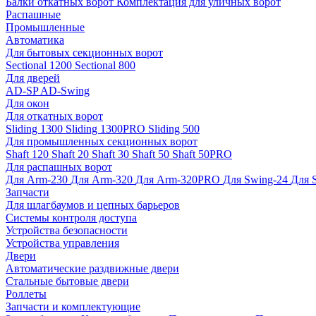
Балки откатных ворот
Комплектация для уличных ворот
Распашные
Промышленные
Автоматика
Для бытовых секционных ворот
Sectional 1200
Sectional 800
Для дверей
AD-SP
AD-Swing
Для окон
Для откатных ворот
Sliding 1300
Sliding 1300PRO
Sliding 500
Для промышленных секционных ворот
Shaft 120
Shaft 20
Shaft 30
Shaft 50
Shaft 50PRO
Для распашных ворот
Для Arm-230
Для Arm-320
Для Arm-320PRO
Для Swing-24
Для 
Запчасти
Для шлагбаумов и цепных барьеров
Системы контроля доступа
Устройства безопасности
Устройства управления
Двери
Автоматические раздвижные двери
Стальные бытовые двери
Роллеты
Запчасти и комплектующие