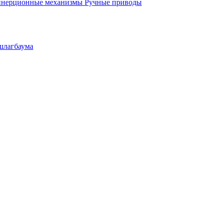
инерционные механизмы
Ручные приводы
шлагбаума