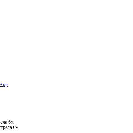
App
ела 6м