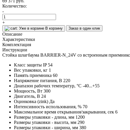
69 371
руб.
Количество:
-
+
Уже в корзине
В корзину
Заказ в один клик
Описание
Характеристики
Комплектация
Инструкции
Стойка шлагбаума BARRIER-N_24V со встроенным приемнико
Класс защиты IP
54
Вес упаковки, кг
1
Память приемника
60
Напряжение питания, В
220
Диапазон рабочих температур, °С
-40...+55
Мощность, Вт
300
Двигатель, В
24
Оцинковка (zink)
Да
Интенсивность использования, %
70
Максимальное время открывания/закрывания, сек
6
Размеры упаковки - длина, мм
1200
Размеры упаковки - высота, мм
290
Размеры упаковки - ширина, мм
380