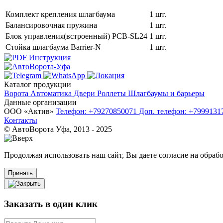
Комплект крепления шлагбаума
1 шт.
Балансировочная пружина
1 шт.
Блок управления(встроенный) PCB-SL24
1 шт.
Стойка шлагбаума Barrier-N
1 шт.
Инструкция
Каталог продукции
Ворота
Автоматика
Двери
Роллеты
Шлагбаумы и барьеры
Данные организации
ООО «‎Актив»‎
Телефон: +79270850071
Доп. телефон: +799913
Контакты
© АвтоВорота Уфа, 2013 - 2025
Продолжая использовать наш сайт, Вы даете согласие на обрабо
Принять
Заказать в один клик