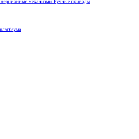
инерционные механизмы
Ручные приводы
шлагбаума