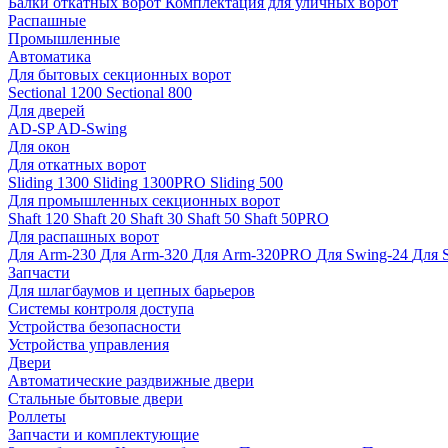
Балки откатных ворот
Комплектация для уличных ворот
Распашные
Промышленные
Автоматика
Для бытовых секционных ворот
Sectional 1200
Sectional 800
Для дверей
AD-SP
AD-Swing
Для окон
Для откатных ворот
Sliding 1300
Sliding 1300PRO
Sliding 500
Для промышленных секционных ворот
Shaft 120
Shaft 20
Shaft 30
Shaft 50
Shaft 50PRO
Для распашных ворот
Для Arm-230
Для Arm-320
Для Arm-320PRO
Для Swing-24
Для 
Запчасти
Для шлагбаумов и цепных барьеров
Системы контроля доступа
Устройства безопасности
Устройства управления
Двери
Автоматические раздвижные двери
Стальные бытовые двери
Роллеты
Запчасти и комплектующие