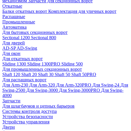
механизмом
Запчасти для секционных ворот
Откатные
Балки откатных ворот
Комплектация для уличных ворот
Распашные
Промышленные
Автоматика
Для бытовых секционных ворот
Sectional 1200
Sectional 800
Для дверей
AD-SP
AD-Swing
Для окон
Для откатных ворот
Sliding 1300
Sliding 1300PRO
Sliding 500
Для промышленных секционных ворот
Shaft 120
Shaft 20
Shaft 30
Shaft 50
Shaft 50PRO
Для распашных ворот
Для Arm-230
Для Arm-320
Для Arm-320PRO
Для Swing-24
Для
Swing-2500
Для Swing-3000
Для Swing-3000PRO
Для Swing-
4000
Запчасти
Для шлагбаумов и цепных барьеров
Системы контроля доступа
Устройства безопасности
Устройства управления
Двери