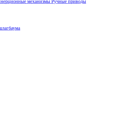
инерционные механизмы
Ручные приводы
шлагбаума