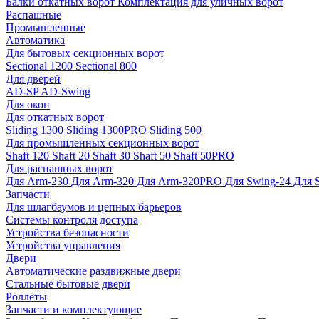
Балки откатных ворот
Комплектация для уличных ворот
Распашные
Промышленные
Автоматика
Для бытовых секционных ворот
Sectional 1200
Sectional 800
Для дверей
AD-SP
AD-Swing
Для окон
Для откатных ворот
Sliding 1300
Sliding 1300PRO
Sliding 500
Для промышленных секционных ворот
Shaft 120
Shaft 20
Shaft 30
Shaft 50
Shaft 50PRO
Для распашных ворот
Для Arm-230
Для Arm-320
Для Arm-320PRO
Для Swing-24
Для 
Запчасти
Для шлагбаумов и цепных барьеров
Системы контроля доступа
Устройства безопасности
Устройства управления
Двери
Автоматические раздвижные двери
Стальные бытовые двери
Роллеты
Запчасти и комплектующие