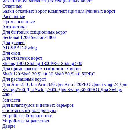
механизмом
Запчасти для секционных ворот
Откатные
Балки откатных ворот
Комплектация для уличных ворот
Распашные
Промышленные
Автоматика
Для бытовых секционных ворот
Sectional 1200
Sectional 800
Для дверей
AD-SP
AD-Swing
Для окон
Для откатных ворот
Sliding 1300
Sliding 1300PRO
Sliding 500
Для промышленных секционных ворот
Shaft 120
Shaft 20
Shaft 30
Shaft 50
Shaft 50PRO
Для распашных ворот
Для Arm-230
Для Arm-320
Для Arm-320PRO
Для Swing-24
Для
Swing-2500
Для Swing-3000
Для Swing-3000PRO
Для Swing-
4000
Запчасти
Для шлагбаумов и цепных барьеров
Системы контроля доступа
Устройства безопасности
Устройства управления
Двери