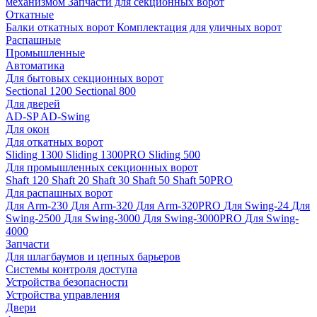
механизмом
Запчасти для секционных ворот
Откатные
Балки откатных ворот
Комплектация для уличных ворот
Распашные
Промышленные
Автоматика
Для бытовых секционных ворот
Sectional 1200
Sectional 800
Для дверей
AD-SP
AD-Swing
Для окон
Для откатных ворот
Sliding 1300
Sliding 1300PRO
Sliding 500
Для промышленных секционных ворот
Shaft 120
Shaft 20
Shaft 30
Shaft 50
Shaft 50PRO
Для распашных ворот
Для Arm-230
Для Arm-320
Для Arm-320PRO
Для Swing-24
Для
Swing-2500
Для Swing-3000
Для Swing-3000PRO
Для Swing-
4000
Запчасти
Для шлагбаумов и цепных барьеров
Системы контроля доступа
Устройства безопасности
Устройства управления
Двери