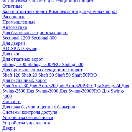
механизмом
Запчасти для секционных ворот
Откатные
Балки откатных ворот
Комплектация для уличных ворот
Распашные
Промышленные
Автоматика
Для бытовых секционных ворот
Sectional 1200
Sectional 800
Для дверей
AD-SP
AD-Swing
Для окон
Для откатных ворот
Sliding 1300
Sliding 1300PRO
Sliding 500
Для промышленных секционных ворот
Shaft 120
Shaft 20
Shaft 30
Shaft 50
Shaft 50PRO
Для распашных ворот
Для Arm-230
Для Arm-320
Для Arm-320PRO
Для Swing-24
Для
Swing-2500
Для Swing-3000
Для Swing-3000PRO
Для Swing-
4000
Запчасти
Для шлагбаумов и цепных барьеров
Системы контроля доступа
Устройства безопасности
Устройства управления
Двери