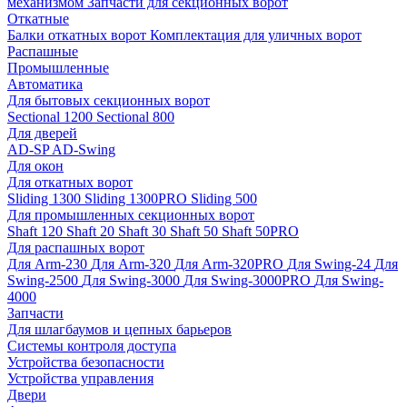
механизмом
Запчасти для секционных ворот
Откатные
Балки откатных ворот
Комплектация для уличных ворот
Распашные
Промышленные
Автоматика
Для бытовых секционных ворот
Sectional 1200
Sectional 800
Для дверей
AD-SP
AD-Swing
Для окон
Для откатных ворот
Sliding 1300
Sliding 1300PRO
Sliding 500
Для промышленных секционных ворот
Shaft 120
Shaft 20
Shaft 30
Shaft 50
Shaft 50PRO
Для распашных ворот
Для Arm-230
Для Arm-320
Для Arm-320PRO
Для Swing-24
Для
Swing-2500
Для Swing-3000
Для Swing-3000PRO
Для Swing-
4000
Запчасти
Для шлагбаумов и цепных барьеров
Системы контроля доступа
Устройства безопасности
Устройства управления
Двери