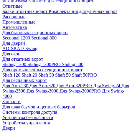
механизмом
Запчасти для секционных ворот
Откатные
Балки откатных ворот
Комплектация для уличных ворот
Распашные
Промышленные
Автоматика
Для бытовых секционных ворот
Sectional 1200
Sectional 800
Для дверей
AD-SP
AD-Swing
Для окон
Для откатных ворот
Sliding 1300
Sliding 1300PRO
Sliding 500
Для промышленных секционных ворот
Shaft 120
Shaft 20
Shaft 30
Shaft 50
Shaft 50PRO
Для распашных ворот
Для Arm-230
Для Arm-320
Для Arm-320PRO
Для Swing-24
Для
Swing-2500
Для Swing-3000
Для Swing-3000PRO
Для Swing-
4000
Запчасти
Для шлагбаумов и цепных барьеров
Системы контроля доступа
Устройства безопасности
Устройства управления
Двери