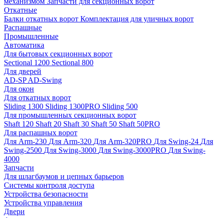
механизмом
Запчасти для секционных ворот
Откатные
Балки откатных ворот
Комплектация для уличных ворот
Распашные
Промышленные
Автоматика
Для бытовых секционных ворот
Sectional 1200
Sectional 800
Для дверей
AD-SP
AD-Swing
Для окон
Для откатных ворот
Sliding 1300
Sliding 1300PRO
Sliding 500
Для промышленных секционных ворот
Shaft 120
Shaft 20
Shaft 30
Shaft 50
Shaft 50PRO
Для распашных ворот
Для Arm-230
Для Arm-320
Для Arm-320PRO
Для Swing-24
Для
Swing-2500
Для Swing-3000
Для Swing-3000PRO
Для Swing-
4000
Запчасти
Для шлагбаумов и цепных барьеров
Системы контроля доступа
Устройства безопасности
Устройства управления
Двери