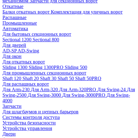
механизмом
Запчасти для секционных ворот
Откатные
Балки откатных ворот
Комплектация для уличных ворот
Распашные
Промышленные
Автоматика
Для бытовых секционных ворот
Sectional 1200
Sectional 800
Для дверей
AD-SP
AD-Swing
Для окон
Для откатных ворот
Sliding 1300
Sliding 1300PRO
Sliding 500
Для промышленных секционных ворот
Shaft 120
Shaft 20
Shaft 30
Shaft 50
Shaft 50PRO
Для распашных ворот
Для Arm-230
Для Arm-320
Для Arm-320PRO
Для Swing-24
Для
Swing-2500
Для Swing-3000
Для Swing-3000PRO
Для Swing-
4000
Запчасти
Для шлагбаумов и цепных барьеров
Системы контроля доступа
Устройства безопасности
Устройства управления
Двери