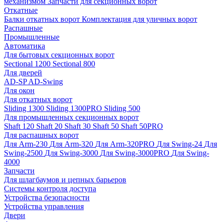
механизмом
Запчасти для секционных ворот
Откатные
Балки откатных ворот
Комплектация для уличных ворот
Распашные
Промышленные
Автоматика
Для бытовых секционных ворот
Sectional 1200
Sectional 800
Для дверей
AD-SP
AD-Swing
Для окон
Для откатных ворот
Sliding 1300
Sliding 1300PRO
Sliding 500
Для промышленных секционных ворот
Shaft 120
Shaft 20
Shaft 30
Shaft 50
Shaft 50PRO
Для распашных ворот
Для Arm-230
Для Arm-320
Для Arm-320PRO
Для Swing-24
Для
Swing-2500
Для Swing-3000
Для Swing-3000PRO
Для Swing-
4000
Запчасти
Для шлагбаумов и цепных барьеров
Системы контроля доступа
Устройства безопасности
Устройства управления
Двери