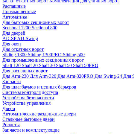
Балки откатных ворот
Комплектация для уличных ворот
Распашные
Промышленные
Автоматика
Для бытовых секционных ворот
Sectional 1200
Sectional 800
Для дверей
AD-SP
AD-Swing
Для окон
Для откатных ворот
Sliding 1300
Sliding 1300PRO
Sliding 500
Для промышленных секционных ворот
Shaft 120
Shaft 20
Shaft 30
Shaft 50
Shaft 50PRO
Для распашных ворот
Для Arm-230
Для Arm-320
Для Arm-320PRO
Для Swing-24
Для 
Запчасти
Для шлагбаумов и цепных барьеров
Системы контроля доступа
Устройства безопасности
Устройства управления
Двери
Автоматические раздвижные двери
Стальные бытовые двери
Роллеты
Запчасти и комплектующие