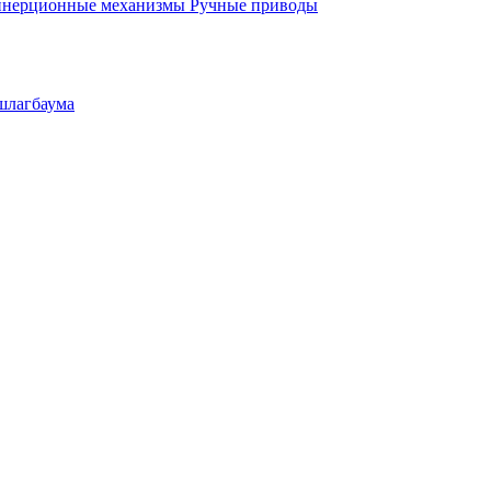
инерционные механизмы
Ручные приводы
шлагбаума