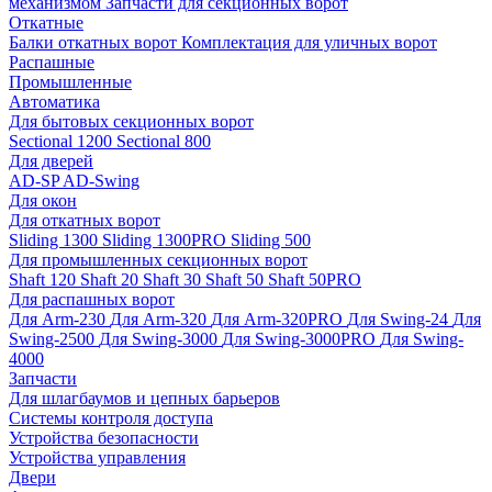
механизмом
Запчасти для секционных ворот
Откатные
Балки откатных ворот
Комплектация для уличных ворот
Распашные
Промышленные
Автоматика
Для бытовых секционных ворот
Sectional 1200
Sectional 800
Для дверей
AD-SP
AD-Swing
Для окон
Для откатных ворот
Sliding 1300
Sliding 1300PRO
Sliding 500
Для промышленных секционных ворот
Shaft 120
Shaft 20
Shaft 30
Shaft 50
Shaft 50PRO
Для распашных ворот
Для Arm-230
Для Arm-320
Для Arm-320PRO
Для Swing-24
Для
Swing-2500
Для Swing-3000
Для Swing-3000PRO
Для Swing-
4000
Запчасти
Для шлагбаумов и цепных барьеров
Системы контроля доступа
Устройства безопасности
Устройства управления
Двери