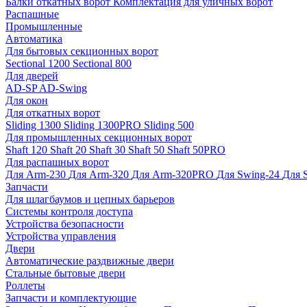
Балки откатных ворот
Комплектация для уличных ворот
Распашные
Промышленные
Автоматика
Для бытовых секционных ворот
Sectional 1200
Sectional 800
Для дверей
AD-SP
AD-Swing
Для окон
Для откатных ворот
Sliding 1300
Sliding 1300PRO
Sliding 500
Для промышленных секционных ворот
Shaft 120
Shaft 20
Shaft 30
Shaft 50
Shaft 50PRO
Для распашных ворот
Для Arm-230
Для Arm-320
Для Arm-320PRO
Для Swing-24
Для 
Запчасти
Для шлагбаумов и цепных барьеров
Системы контроля доступа
Устройства безопасности
Устройства управления
Двери
Автоматические раздвижные двери
Стальные бытовые двери
Роллеты
Запчасти и комплектующие