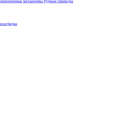
инерционные механизмы
Ручные приводы
шлагбаума