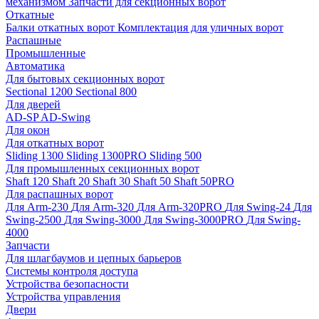
механизмом
Запчасти для секционных ворот
Откатные
Балки откатных ворот
Комплектация для уличных ворот
Распашные
Промышленные
Автоматика
Для бытовых секционных ворот
Sectional 1200
Sectional 800
Для дверей
AD-SP
AD-Swing
Для окон
Для откатных ворот
Sliding 1300
Sliding 1300PRO
Sliding 500
Для промышленных секционных ворот
Shaft 120
Shaft 20
Shaft 30
Shaft 50
Shaft 50PRO
Для распашных ворот
Для Arm-230
Для Arm-320
Для Arm-320PRO
Для Swing-24
Для
Swing-2500
Для Swing-3000
Для Swing-3000PRO
Для Swing-
4000
Запчасти
Для шлагбаумов и цепных барьеров
Системы контроля доступа
Устройства безопасности
Устройства управления
Двери