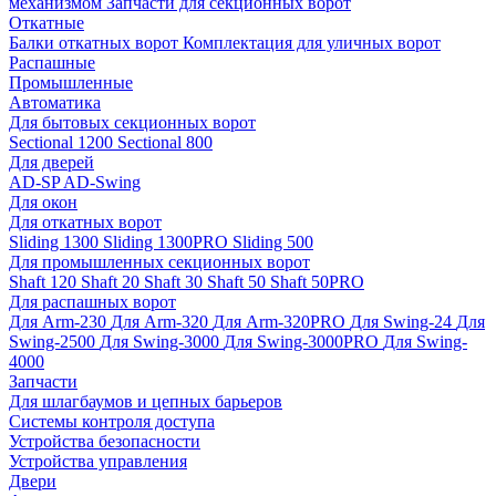
механизмом
Запчасти для секционных ворот
Откатные
Балки откатных ворот
Комплектация для уличных ворот
Распашные
Промышленные
Автоматика
Для бытовых секционных ворот
Sectional 1200
Sectional 800
Для дверей
AD-SP
AD-Swing
Для окон
Для откатных ворот
Sliding 1300
Sliding 1300PRO
Sliding 500
Для промышленных секционных ворот
Shaft 120
Shaft 20
Shaft 30
Shaft 50
Shaft 50PRO
Для распашных ворот
Для Arm-230
Для Arm-320
Для Arm-320PRO
Для Swing-24
Для
Swing-2500
Для Swing-3000
Для Swing-3000PRO
Для Swing-
4000
Запчасти
Для шлагбаумов и цепных барьеров
Системы контроля доступа
Устройства безопасности
Устройства управления
Двери