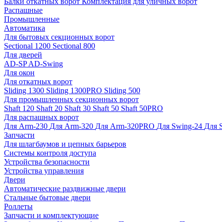
Балки откатных ворот
Комплектация для уличных ворот
Распашные
Промышленные
Автоматика
Для бытовых секционных ворот
Sectional 1200
Sectional 800
Для дверей
AD-SP
AD-Swing
Для окон
Для откатных ворот
Sliding 1300
Sliding 1300PRO
Sliding 500
Для промышленных секционных ворот
Shaft 120
Shaft 20
Shaft 30
Shaft 50
Shaft 50PRO
Для распашных ворот
Для Arm-230
Для Arm-320
Для Arm-320PRO
Для Swing-24
Для 
Запчасти
Для шлагбаумов и цепных барьеров
Системы контроля доступа
Устройства безопасности
Устройства управления
Двери
Автоматические раздвижные двери
Стальные бытовые двери
Роллеты
Запчасти и комплектующие