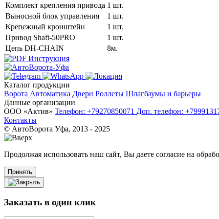
Комплект крепления привода
1 шт.
Выносной блок управления
1 шт.
Крепежный кронштейн
1 шт.
Привод Shaft-50PRO
1 шт.
Цепь DH-CHAIN
8м.
Инструкция
Каталог продукции
Ворота
Автоматика
Двери
Роллеты
Шлагбаумы и барьеры
Данные организации
ООО «‎Актив»‎
Телефон: +79270850071
Доп. телефон: +799913
Контакты
© АвтоВорота Уфа, 2013 - 2025
Продолжая использовать наш сайт, Вы даете согласие на обрабо
Принять
Заказать в один клик