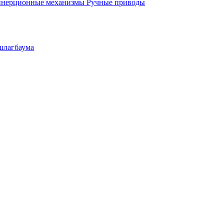
инерционные механизмы
Ручные приводы
шлагбаума