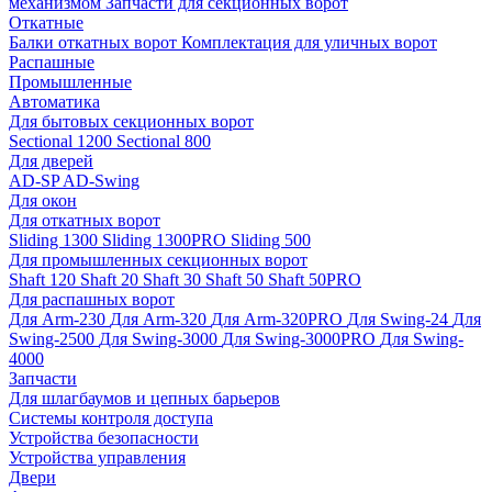
механизмом
Запчасти для секционных ворот
Откатные
Балки откатных ворот
Комплектация для уличных ворот
Распашные
Промышленные
Автоматика
Для бытовых секционных ворот
Sectional 1200
Sectional 800
Для дверей
AD-SP
AD-Swing
Для окон
Для откатных ворот
Sliding 1300
Sliding 1300PRO
Sliding 500
Для промышленных секционных ворот
Shaft 120
Shaft 20
Shaft 30
Shaft 50
Shaft 50PRO
Для распашных ворот
Для Arm-230
Для Arm-320
Для Arm-320PRO
Для Swing-24
Для
Swing-2500
Для Swing-3000
Для Swing-3000PRO
Для Swing-
4000
Запчасти
Для шлагбаумов и цепных барьеров
Системы контроля доступа
Устройства безопасности
Устройства управления
Двери