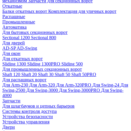
механизмом
Запчасти для секционных ворот
Откатные
Балки откатных ворот
Комплектация для уличных ворот
Распашные
Промышленные
Автоматика
Для бытовых секционных ворот
Sectional 1200
Sectional 800
Для дверей
AD-SP
AD-Swing
Для окон
Для откатных ворот
Sliding 1300
Sliding 1300PRO
Sliding 500
Для промышленных секционных ворот
Shaft 120
Shaft 20
Shaft 30
Shaft 50
Shaft 50PRO
Для распашных ворот
Для Arm-230
Для Arm-320
Для Arm-320PRO
Для Swing-24
Для
Swing-2500
Для Swing-3000
Для Swing-3000PRO
Для Swing-
4000
Запчасти
Для шлагбаумов и цепных барьеров
Системы контроля доступа
Устройства безопасности
Устройства управления
Двери