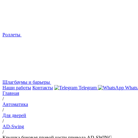
Роллеты
Шлагбаумы и барьеры
Наши работы
Контакты
Telegram
Whats
Главная
/
Автоматика
/
Для дверей
/
AD-Swing
/
Крышка боковая правой части привода AD-SWING