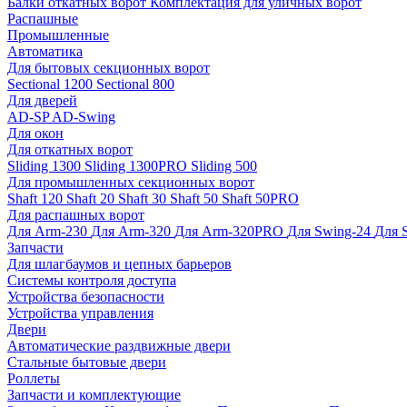
Балки откатных ворот
Комплектация для уличных ворот
Распашные
Промышленные
Автоматика
Для бытовых секционных ворот
Sectional 1200
Sectional 800
Для дверей
AD-SP
AD-Swing
Для окон
Для откатных ворот
Sliding 1300
Sliding 1300PRO
Sliding 500
Для промышленных секционных ворот
Shaft 120
Shaft 20
Shaft 30
Shaft 50
Shaft 50PRO
Для распашных ворот
Для Arm-230
Для Arm-320
Для Arm-320PRO
Для Swing-24
Для 
Запчасти
Для шлагбаумов и цепных барьеров
Системы контроля доступа
Устройства безопасности
Устройства управления
Двери
Автоматические раздвижные двери
Стальные бытовые двери
Роллеты
Запчасти и комплектующие