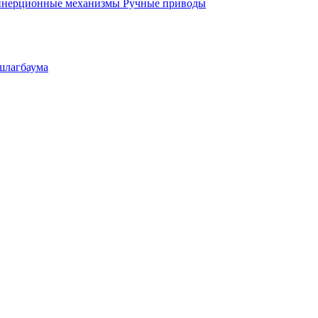
инерционные механизмы
Ручные приводы
шлагбаума