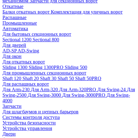
механизмом
Запчасти для секционных ворот
Откатные
Балки откатных ворот
Комплектация для уличных ворот
Распашные
Промышленные
Автоматика
Для бытовых секционных ворот
Sectional 1200
Sectional 800
Для дверей
AD-SP
AD-Swing
Для окон
Для откатных ворот
Sliding 1300
Sliding 1300PRO
Sliding 500
Для промышленных секционных ворот
Shaft 120
Shaft 20
Shaft 30
Shaft 50
Shaft 50PRO
Для распашных ворот
Для Arm-230
Для Arm-320
Для Arm-320PRO
Для Swing-24
Для
Swing-2500
Для Swing-3000
Для Swing-3000PRO
Для Swing-
4000
Запчасти
Для шлагбаумов и цепных барьеров
Системы контроля доступа
Устройства безопасности
Устройства управления
Двери