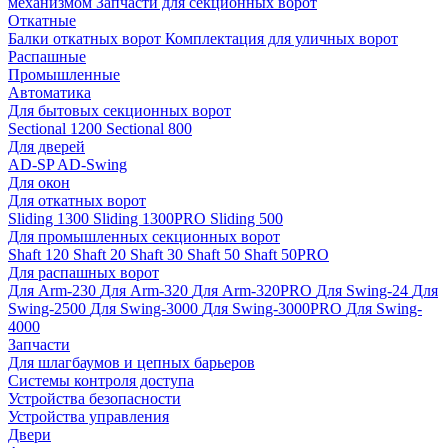
механизмом
Запчасти для секционных ворот
Откатные
Балки откатных ворот
Комплектация для уличных ворот
Распашные
Промышленные
Автоматика
Для бытовых секционных ворот
Sectional 1200
Sectional 800
Для дверей
AD-SP
AD-Swing
Для окон
Для откатных ворот
Sliding 1300
Sliding 1300PRO
Sliding 500
Для промышленных секционных ворот
Shaft 120
Shaft 20
Shaft 30
Shaft 50
Shaft 50PRO
Для распашных ворот
Для Arm-230
Для Arm-320
Для Arm-320PRO
Для Swing-24
Для
Swing-2500
Для Swing-3000
Для Swing-3000PRO
Для Swing-
4000
Запчасти
Для шлагбаумов и цепных барьеров
Системы контроля доступа
Устройства безопасности
Устройства управления
Двери