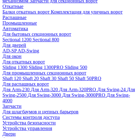
механизмом
Запчасти для секционных ворот
Откатные
Балки откатных ворот
Комплектация для уличных ворот
Распашные
Промышленные
Автоматика
Для бытовых секционных ворот
Sectional 1200
Sectional 800
Для дверей
AD-SP
AD-Swing
Для окон
Для откатных ворот
Sliding 1300
Sliding 1300PRO
Sliding 500
Для промышленных секционных ворот
Shaft 120
Shaft 20
Shaft 30
Shaft 50
Shaft 50PRO
Для распашных ворот
Для Arm-230
Для Arm-320
Для Arm-320PRO
Для Swing-24
Для
Swing-2500
Для Swing-3000
Для Swing-3000PRO
Для Swing-
4000
Запчасти
Для шлагбаумов и цепных барьеров
Системы контроля доступа
Устройства безопасности
Устройства управления
Двери