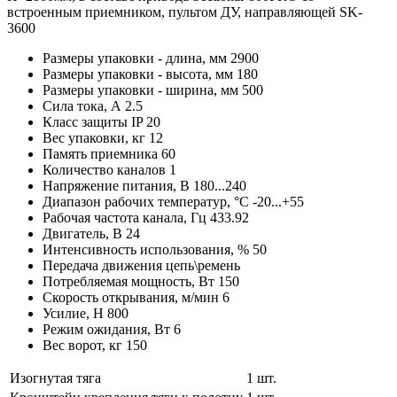
встроенным приемником, пультом ДУ, направляющей SK-
3600
Размеры упаковки - длина, мм
2900
Размеры упаковки - высота, мм
180
Размеры упаковки - ширина, мм
500
Сила тока, А
2.5
Класс защиты IP
20
Вес упаковки, кг
12
Память приемника
60
Количество каналов
1
Напряжение питания, В
180...240
Диапазон рабочих температур, °С
-20...+55
Рабочая частота канала, Гц
433.92
Двигатель, В
24
Интенсивность использования, %
50
Передача движения
цепь\ремень
Потребляемая мощность, Вт
150
Скорость открывания, м/мин
6
Усилие, Н
800
Режим ожидания, Вт
6
Вес ворот, кг
150
Изогнутая тяга
1 шт.