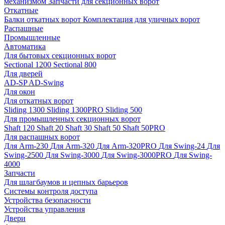
механизмом
Запчасти для секционных ворот
Откатные
Балки откатных ворот
Комплектация для уличных ворот
Распашные
Промышленные
Автоматика
Для бытовых секционных ворот
Sectional 1200
Sectional 800
Для дверей
AD-SP
AD-Swing
Для окон
Для откатных ворот
Sliding 1300
Sliding 1300PRO
Sliding 500
Для промышленных секционных ворот
Shaft 120
Shaft 20
Shaft 30
Shaft 50
Shaft 50PRO
Для распашных ворот
Для Arm-230
Для Arm-320
Для Arm-320PRO
Для Swing-24
Для
Swing-2500
Для Swing-3000
Для Swing-3000PRO
Для Swing-
4000
Запчасти
Для шлагбаумов и цепных барьеров
Системы контроля доступа
Устройства безопасности
Устройства управления
Двери