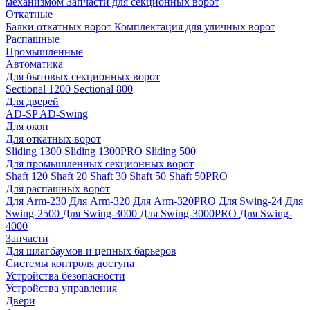
механизмом
Запчасти для секционных ворот
Откатные
Балки откатных ворот
Комплектация для уличных ворот
Распашные
Промышленные
Автоматика
Для бытовых секционных ворот
Sectional 1200
Sectional 800
Для дверей
AD-SP
AD-Swing
Для окон
Для откатных ворот
Sliding 1300
Sliding 1300PRO
Sliding 500
Для промышленных секционных ворот
Shaft 120
Shaft 20
Shaft 30
Shaft 50
Shaft 50PRO
Для распашных ворот
Для Arm-230
Для Arm-320
Для Arm-320PRO
Для Swing-24
Для
Swing-2500
Для Swing-3000
Для Swing-3000PRO
Для Swing-
4000
Запчасти
Для шлагбаумов и цепных барьеров
Системы контроля доступа
Устройства безопасности
Устройства управления
Двери