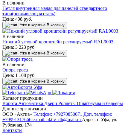
В наличии
Петля внутренняя малая для панелей стандартного
типа(нержавеющая сталь)
Цена:
408
руб.
Уже в корзине
В корзину
В наличии
Нижний угловой кронштейн регулируемый RAL9003
Цена:
3 223
руб.
Уже в корзине
В корзину
В наличии
Опора троса
Цена:
1 108
руб.
Уже в корзине
В корзину
Каталог продукции
Ворота
Автоматика
Двери
Роллеты
Шлагбаумы и барьеры
Данные организации
ООО «‎Актив»‎
Телефон: +79270850071
Доп. телефон:
+79991317666
e-mail: aktiv_dh@mail.ru
Адрес: г. Уфа, ул.
Рубежная, 174
Контакты