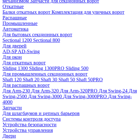
механизмом
Запчасти для секционных ворот
Откатные
Балки откатных ворот
Комплектация для уличных ворот
Распашные
Промышленные
Автоматика
Для бытовых секционных ворот
Sectional 1200
Sectional 800
Для дверей
AD-SP
AD-Swing
Для окон
Для откатных ворот
Sliding 1300
Sliding 1300PRO
Sliding 500
Для промышленных секционных ворот
Shaft 120
Shaft 20
Shaft 30
Shaft 50
Shaft 50PRO
Для распашных ворот
Для Arm-230
Для Arm-320
Для Arm-320PRO
Для Swing-24
Для
Swing-2500
Для Swing-3000
Для Swing-3000PRO
Для Swing-
4000
Запчасти
Для шлагбаумов и цепных барьеров
Системы контроля доступа
Устройства безопасности
Устройства управления
Двери