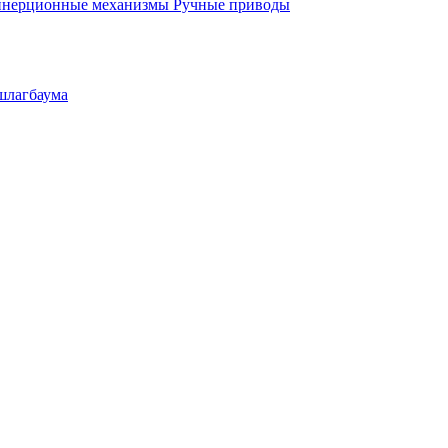
инерционные механизмы
Ручные приводы
шлагбаума