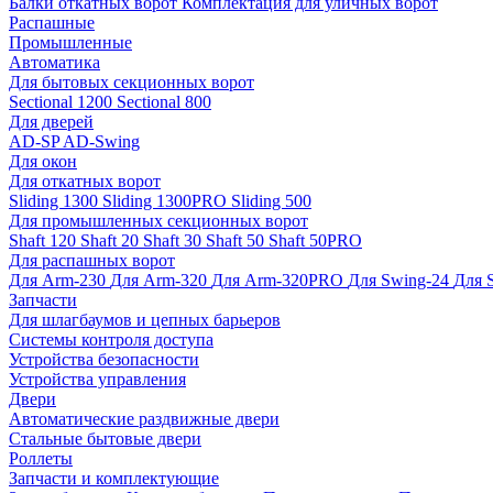
Балки откатных ворот
Комплектация для уличных ворот
Распашные
Промышленные
Автоматика
Для бытовых секционных ворот
Sectional 1200
Sectional 800
Для дверей
AD-SP
AD-Swing
Для окон
Для откатных ворот
Sliding 1300
Sliding 1300PRO
Sliding 500
Для промышленных секционных ворот
Shaft 120
Shaft 20
Shaft 30
Shaft 50
Shaft 50PRO
Для распашных ворот
Для Arm-230
Для Arm-320
Для Arm-320PRO
Для Swing-24
Для 
Запчасти
Для шлагбаумов и цепных барьеров
Системы контроля доступа
Устройства безопасности
Устройства управления
Двери
Автоматические раздвижные двери
Стальные бытовые двери
Роллеты
Запчасти и комплектующие