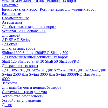
механизмом
Запчасти для секционных ворот
Откатные
Балки откатных ворот
Комплектация для уличных ворот
Распашные
Промышленные
Автоматика
Для бытовых секционных ворот
Sectional 1200
Sectional 800
Для дверей
AD-SP
AD-Swing
Для окон
Для откатных ворот
Sliding 1300
Sliding 1300PRO
Sliding 500
Для промышленных секционных ворот
Shaft 120
Shaft 20
Shaft 30
Shaft 50
Shaft 50PRO
Для распашных ворот
Для Arm-230
Для Arm-320
Для Arm-320PRO
Для Swing-24
Для
Swing-2500
Для Swing-3000
Для Swing-3000PRO
Для Swing-
4000
Запчасти
Для шлагбаумов и цепных барьеров
Системы контроля доступа
Устройства безопасности
Устройства управления
Двери