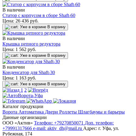
В наличии
Статор с корпусом в cборе Shaft-60
Цена:
26 436
руб.
Уже в корзине
В корзину
В наличии
Крышка цепного редуктора
Цена:
1 562
руб.
Уже в корзине
В корзину
В наличии
Конденсатор для Shaft-30
Цена:
1 163
руб.
Уже в корзине
В корзину
1
2
Каталог продукции
Ворота
Автоматика
Двери
Роллеты
Шлагбаумы и барьеры
Данные организации
ООО «‎Актив»‎
Телефон: +79270850071
Доп. телефон:
+79991317666
e-mail: aktiv_dh@mail.ru
Адрес: г. Уфа, ул.
Рубежная, 174