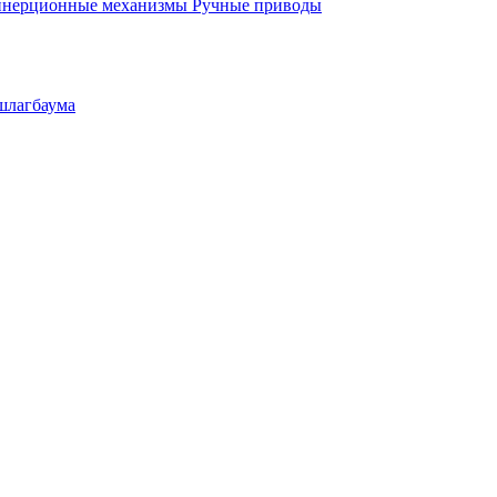
инерционные механизмы
Ручные приводы
шлагбаума