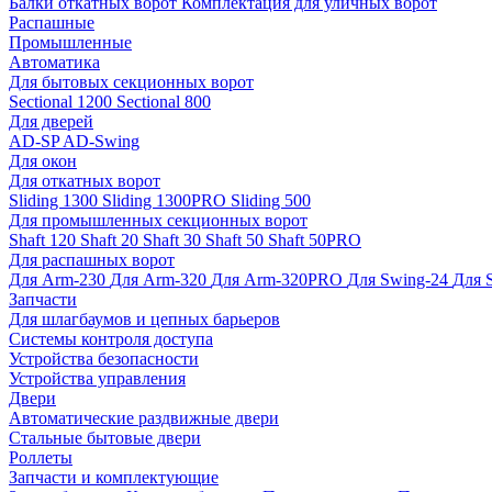
Балки откатных ворот
Комплектация для уличных ворот
Распашные
Промышленные
Автоматика
Для бытовых секционных ворот
Sectional 1200
Sectional 800
Для дверей
AD-SP
AD-Swing
Для окон
Для откатных ворот
Sliding 1300
Sliding 1300PRO
Sliding 500
Для промышленных секционных ворот
Shaft 120
Shaft 20
Shaft 30
Shaft 50
Shaft 50PRO
Для распашных ворот
Для Arm-230
Для Arm-320
Для Arm-320PRO
Для Swing-24
Для 
Запчасти
Для шлагбаумов и цепных барьеров
Системы контроля доступа
Устройства безопасности
Устройства управления
Двери
Автоматические раздвижные двери
Стальные бытовые двери
Роллеты
Запчасти и комплектующие