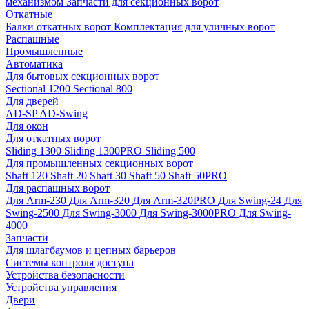
механизмом
Запчасти для секционных ворот
Откатные
Балки откатных ворот
Комплектация для уличных ворот
Распашные
Промышленные
Автоматика
Для бытовых секционных ворот
Sectional 1200
Sectional 800
Для дверей
AD-SP
AD-Swing
Для окон
Для откатных ворот
Sliding 1300
Sliding 1300PRO
Sliding 500
Для промышленных секционных ворот
Shaft 120
Shaft 20
Shaft 30
Shaft 50
Shaft 50PRO
Для распашных ворот
Для Arm-230
Для Arm-320
Для Arm-320PRO
Для Swing-24
Для
Swing-2500
Для Swing-3000
Для Swing-3000PRO
Для Swing-
4000
Запчасти
Для шлагбаумов и цепных барьеров
Системы контроля доступа
Устройства безопасности
Устройства управления
Двери