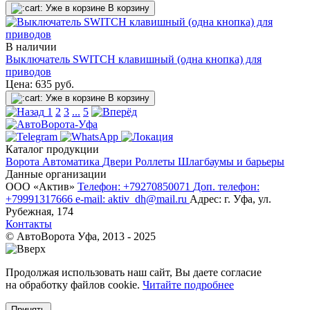
Уже в корзине
В корзину
В наличии
Выключатель SWITCH клавишный (одна кнопка) для
приводов
Цена:
635
руб.
Уже в корзине
В корзину
1
2
3
...
5
Каталог продукции
Ворота
Автоматика
Двери
Роллеты
Шлагбаумы и барьеры
Данные организации
ООО «‎Актив»‎
Телефон: +79270850071
Доп. телефон:
+79991317666
e-mail: aktiv_dh@mail.ru
Адрес: г. Уфа, ул.
Рубежная, 174
Контакты
© АвтоВорота Уфа, 2013 - 2025
Продолжая использовать наш сайт, Вы даете согласие
на обработку файлов cookie.
Читайте подробнее
Принять