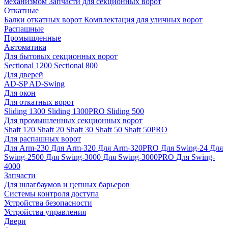
механизмом
Запчасти для секционных ворот
Откатные
Балки откатных ворот
Комплектация для уличных ворот
Распашные
Промышленные
Автоматика
Для бытовых секционных ворот
Sectional 1200
Sectional 800
Для дверей
AD-SP
AD-Swing
Для окон
Для откатных ворот
Sliding 1300
Sliding 1300PRO
Sliding 500
Для промышленных секционных ворот
Shaft 120
Shaft 20
Shaft 30
Shaft 50
Shaft 50PRO
Для распашных ворот
Для Arm-230
Для Arm-320
Для Arm-320PRO
Для Swing-24
Для
Swing-2500
Для Swing-3000
Для Swing-3000PRO
Для Swing-
4000
Запчасти
Для шлагбаумов и цепных барьеров
Системы контроля доступа
Устройства безопасности
Устройства управления
Двери